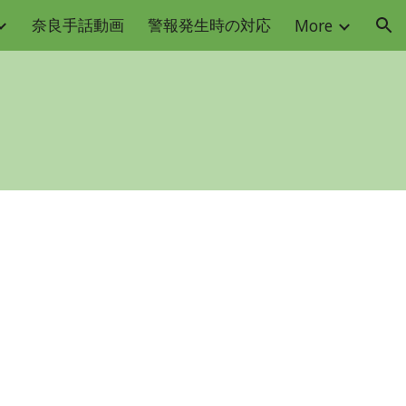
奈良手話動画
警報発生時の対応
More
ion