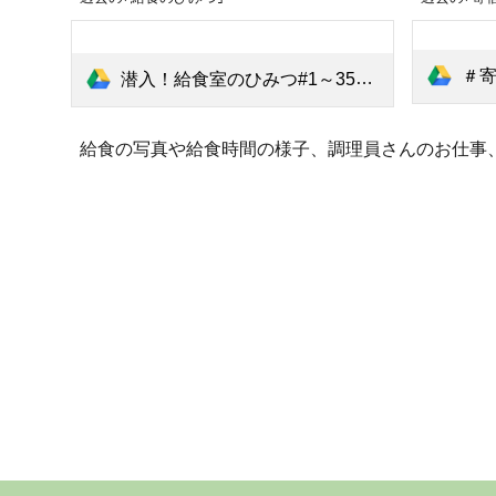
＃寄宿
潜入！給食室のひみつ#1～352ろう.pdf
給食の写真や給食時間の様子、調理員さんのお仕事