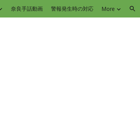
奈良手話動画
警報発生時の対応
More
ion