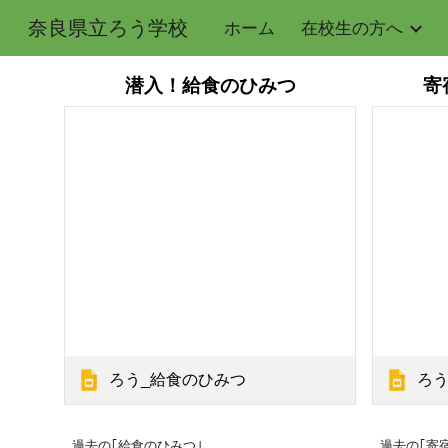
奈良県立ろう学校
ホーム
在校生の方へ
Sk
潜入！給食のひみつ
寄
ろう
ろう_給食のひみつ
過去の｢給食のひみつ｣
過去の｢寄