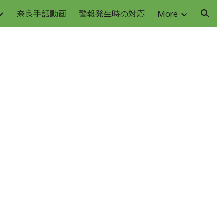
奈良手話動画
警報発生時の対応
More
ion