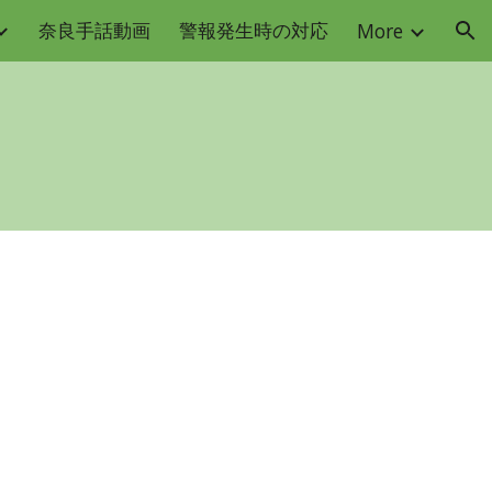
奈良手話動画
警報発生時の対応
More
ion