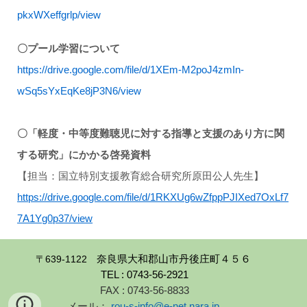
pkxWXeffgrlp/view
〇プール
学習について
https://drive.google.com/file/d/1XEm-M2poJ4zmIn-
wSq5sYxEqKe8jP3N6/view
〇「軽度・中等度難聴児に対する指導と支援のあり方に関
する研究」にかかる啓発資料
【担当：国立特別支援教育総合研究所原田公人先生】
https://drive.google.com/file/d/1RKXUg6wZfppPJIXed7OxLf7
7A1Yg0p37/view
〒639-1122
奈良県大和郡山市丹後庄町４５６
TEL : 0743-56-2921
FAX : 0743-56-8833
メール：
rou-s-info@e-net.nara.jp