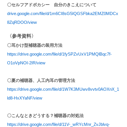
〇セルフアドボカシー 自分のきこえについて
drive.google.com/file/d/1m6CI8sG5IQGSFbka2EMZ0MDCx
8ZqRDOO/view
〈参考資料〉
〇耳かけ型補聴器の装用方法
https://drive.google.com/file/d/1fySPZvUxV1PMQlBqc7f-
O1oVpNOI-2IR/view
〇夏の補聴器、人工内耳の管理方法
https://drive.google.com/file/d/1W7K3MUwv8vvtv0AOXnX_1
ld8-HxXYaNF/view
〇こんなときどうする？補聴器の対処法
https://drive.google.com/file/d/11V-_wRYcMnr_ZvJblvq-